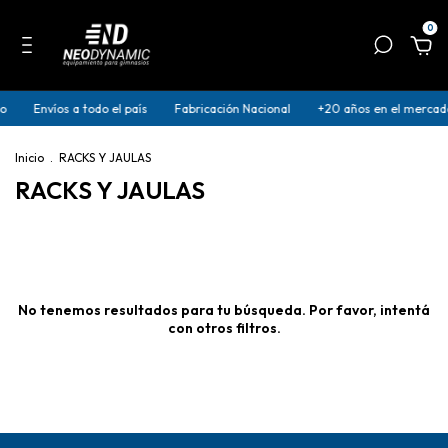
0
o
Envíos a todo el país
Fabricación Nacional
+20 años en el mercad
Inicio
.
RACKS Y JAULAS
RACKS Y JAULAS
No tenemos resultados para tu búsqueda. Por favor, intentá
con otros filtros.