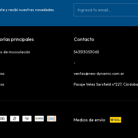
te y recibí nuestras novedades.
rías principales
Contacto
s de musculación
543513053065
-
ios
ventas@neo-dynamic.com.ar
tos
Pasaje Velez Sarsfield n°227, Córdoba
Medios de envío