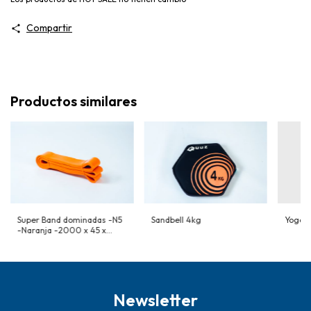
Compartir
Productos similares
Super Band dominadas -N5
Sandbell 4kg
Yoga b
-Naranja -2000 x 45 x
4,5mm
Newsletter